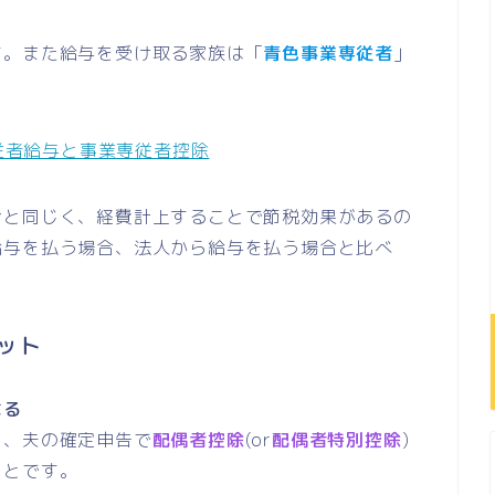
す。また給与を受け取る家族は「
青色事業専従者
」
専従者給与と事業専従者控除
合と同じく、経費計上することで節税効果があるの
給与を払う場合、法人から給与を払う場合と比べ
ット
なる
と、夫の確定申告で
配偶者控除
(or
配偶者特別控除
)
ことです。