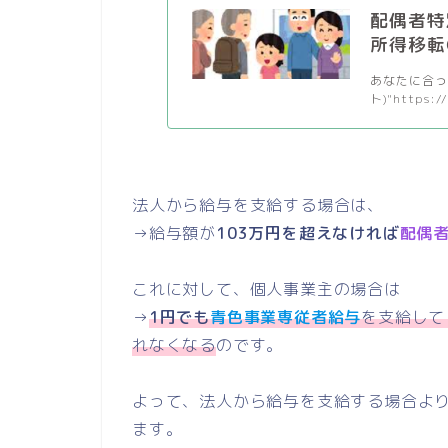
配偶者特
所得移転
あなたに合った
ト)"https:/
法人から給与を支給する場合は、
→給与額が
103万円を超えなければ
配偶
これに対して、個人事業主の場合は
→
1円でも
青色事業専従者給与
を支給して
れなくなる
のです。
よって、法人から給与を支給する場合よ
ます。