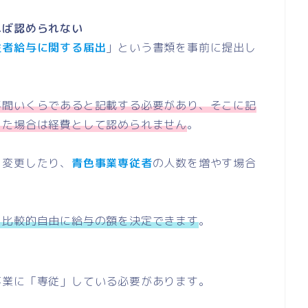
れば認められない
従者給与に関する届出
」という書類を事前に提出し
年間いくらであると記載する必要があり、そこに記
った場合は経費として認められません
。
を変更したり、
青色事業専従者
の人数を増やす場合
。
く比較的自由に給与の額を決定できます
。
事業に「専従」している必要があります。