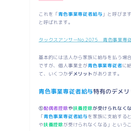
これを「
青色事業専従者給与
」と呼びま
と呼ばれます。
タックスアンサーNo.2075 青色事業
基本的には法人から家族に給与を払う場
ですが、個人事業主が
青色事業専従者
に
て、いくつか
デメリット
があります。
青色事業専従者給与
特有のデメリ
①
配偶者控除
や
扶養控除
が受けられなく
「
青色事業専従者給与
を家族に支給する
や
扶養控除
が受けられなくなる」という