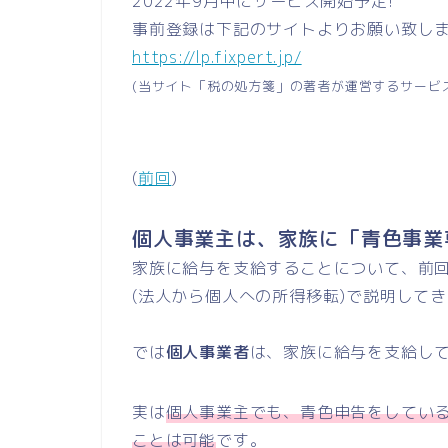
2022年9月中にサービス開始予定!
事前登録は下記のサイトよりお願い致し
https://lp.fixpert.jp/
(当サイト「税の処方箋」の著者が運営するサービ
(
前回
)
個人事業主は、家族に「青色事業
家族に給与を支給することについて、前
(法人から個人への所得移転)で説明して
では
個人事業者
は、家族に給与を支給し
実は
個人事業主でも、青色申告をしてい
ことは可能
です。