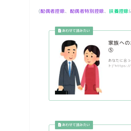
(
配偶者控除
、
配偶者特別控除
、
扶養控除
家族への
⑤
あなたに合った
ト)"https:/