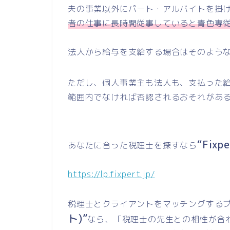
夫の事業以外にパート・アルバイトを掛
者の仕事に長時間従事していると青色専
法人から給与を支給する場合はそのよう
ただし、個人事業主も法人も、支払った
範囲内でなければ否認されるおそれがあ
“Fix
あなたに合った税理士を探すなら
https://lp.fixpert.jp/
税理士とクライアントをマッチングする
ト)”
なら、「税理士の先生との相性が合