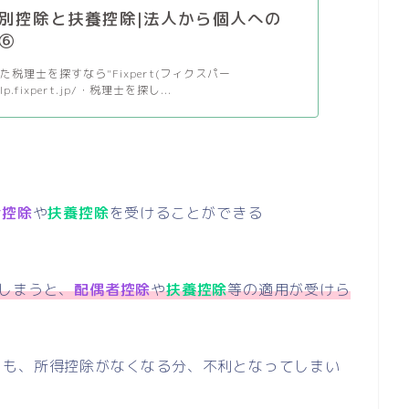
別控除と扶養控除|法人から個人への
⑥
税理士を探すなら"Fixpert(フィクスパー
/lp.fixpert.jp/・税理士を探し...
者控除
や
扶養控除
を受けることができる
しまうと、
配偶者控除
や
扶養控除
等の適用が受けら
りも、所得控除がなくなる分、不利となってしまい