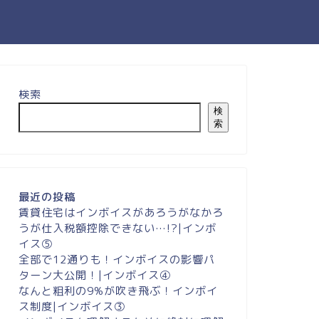
検索
検
索
最近の投稿
賃貸住宅はインボイスがあろうがなかろ
うが仕入税額控除できない…!?|インボ
イス⑤
全部で12通りも！インボイスの影響パ
ターン大公開！|インボイス④
なんと粗利の9%が吹き飛ぶ！インボイ
ス制度|インボイス③