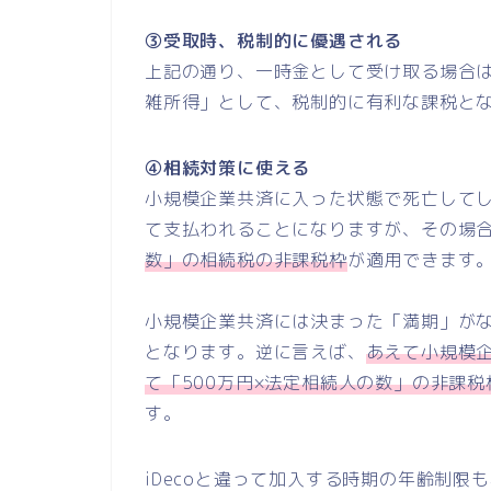
③受取時、税制的に優遇される
上記の通り、一時金として受け取る場合
雑所得」として、税制的に有利な課税と
④相続対策に使える
小規模企業共済に入った状態で死亡して
て支払われることになりますが、その場
数」の相続税の非課税枠
が適用できます
小規模企業共済には決まった「満期」が
となります。逆に言えば、
あえて小規模
て「500万円×法定相続人の数」の非課
す。
iDecoと違って加入する時期の年齢制限