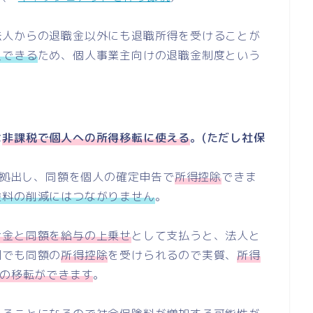
法人からの退職金以外にも退職所得を受けることが
入できる
ため、個人事業主向けの退職金制度という
は
非課税で個人への所得移転に使える
。(ただし社保
拠出し、同額を個人の確定申告で
所得控除
できま
険料の削減にはつながりません
。
け金と同額を給与の上乗せ
として支払うと、法人と
側でも同額の
所得控除
を受けられるので実質、
所得
)の移転ができます
。