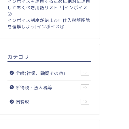
インボイスを理解するために絶対に理解
しておくべき用語リスト！|インボイス
②
インボイス制度が始まる!! 仕入税額控除
を理解しよう|インボイス①
カテゴリー
全般(社保、融資その他)
17
所得税・法人税等
46
消費税
10