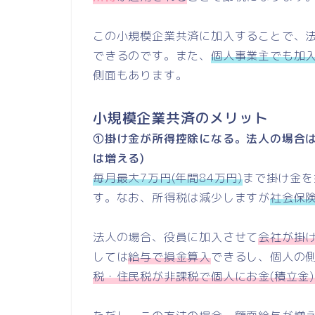
この小規模企業共済に加入することで、
できるのです。また、
個人事業主でも加
側面もあります。
小規模企業共済のメリット
①掛け金が所得控除になる。法人の場合
は増える)
毎月最大7万円(年間84万円)
まで掛け金を
す。なお、所得税は減少しますが
社会保
法人の場合、役員に加入させて
会社が掛
しては
給与で損金算入
できるし、個人の
税・住民税が非課税で個人にお金(積立金