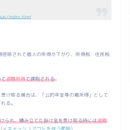
sai/index.html
。
得控除されて個人の所得が下がり、所得税・住民税
いて
退職所得
で課税される
。
うに受け取る場合は、「公的年金等の雑所得」として
される。
受けられ、積み立てた掛け金を受け取る時には
退職
(＝
キャッシュアウトを伴う節税
)