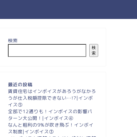
検索
検
索
最近の投稿
賃貸住宅はインボイスがあろうがなかろ
うが仕入税額控除できない…!?|インボ
イス⑤
全部で12通りも！インボイスの影響パ
ターン大公開！|インボイス④
なんと粗利の9%が吹き飛ぶ！インボイ
ス制度|インボイス③