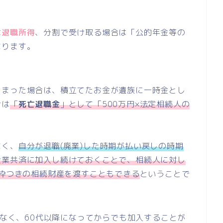
は
退職所得
、分割で受け取る場合は「公的年金等の
なります。
しまった場合は、積立てたお金が遺族に一時金とし
合は
「
死亡退職金
」として「500万円×法定相続人の
。
なく、
自分が退職(廃業)した時期が払い戻しの時期
企業共済に加入し続けておくことで、相続人に対し
税枠つきの相続財産を渡すこともできる
ということで
もなく、60代以降になってからでも加入することが