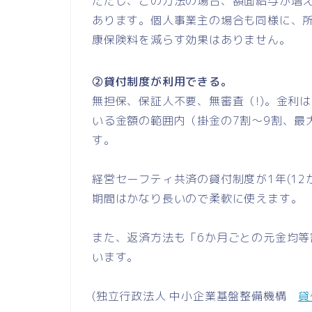
ただし、この方法の場合、額面給与が増
あります。個人事業主の場合も同様に、所
康保険料を減らす効果はありません。
②貸付制度が利用できる。
無担保、保証人不要、無審査（!)。金利は原
いる金額の範囲内（掛金の7割～9割、最大
す。
経営セーフティ共済の貸付制度が1年(1
期間はかなり長いので柔軟に使えます。
また、返済方法も「6か月ごとの元金均
います。
(独立行政法人 中小企業基盤整備機構
貸