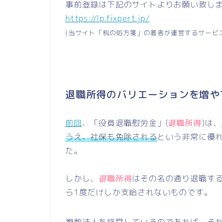
事前登録は下記のサイトよりお願い致し
https://lp.fixpert.jp/
(当サイト「税の処方箋」の著者が運営するサービ
退職所得のバリエーションを増や
前回
、「役員退職慰労金」(
退職所得
)は、
うえ、社保も免除される
という非常に優
た。
しかし、
退職所得
はその名の通り退職す
ら1度だけしか支給されないものです。