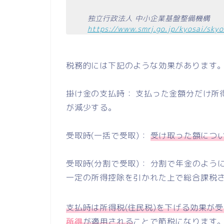
独立行政法人 中小企業基盤整備機構
https://www.smrj.go.jp/kyosai/skyo
税務的には下記のような効果があります
掛け金の支払時： 支払った金額分だけ所
が減少する。
受取時(一括で受取)：
受け取った額につ
受取時(分割で受取)： 分割で年金のよ
一定の所得控除を引かれた上で総合課税
支払時は所得税(住民税)を下げる効果が
所得
が適用される
ことで節税になります。