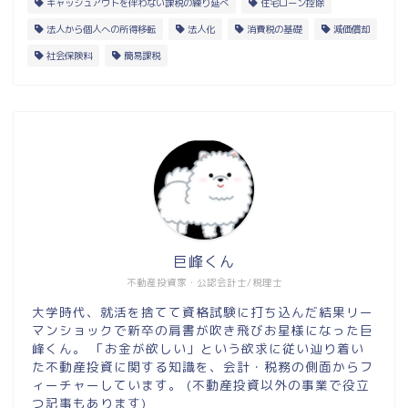
キャッシュアウトを伴わない課税の繰り延べ
住宅ローン控除
法人から個人への所得移転
法人化
消費税の基礎
減価償却
社会保険料
簡易課税
巨峰くん
不動産投資家・公認会計士/税理士
大学時代、就活を捨てて資格試験に打ち込んだ結果リー
マンショックで新卒の肩書が吹き飛びお星様になった巨
峰くん。 「お金が欲しい」という欲求に従い辿り着い
た不動産投資に関する知識を、会計・税務の側面からフ
ィーチャーしています。 (不動産投資以外の事業で役立
つ記事もあります)