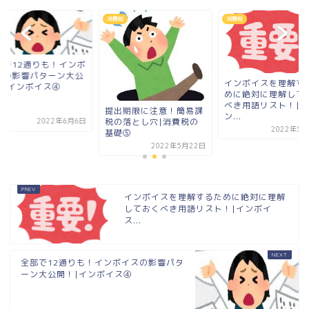
税
消費税
消費税
部で12通りも！インボ
スの影響パターン大公
インボイスを理解す
！|インボイス④
めに絶対に理解して
べき用語リスト！|イ
提出期限に注意！簡易課
ン...
税の落とし穴|消費税の
2022年6月6日
2022年5月
基礎⑤
2022年5月22日
インボイスを理解するために絶対に理解
しておくべき用語リスト！|インボイ
ス...
全部で12通りも！インボイスの影響パタ
ーン大公開！|インボイス④