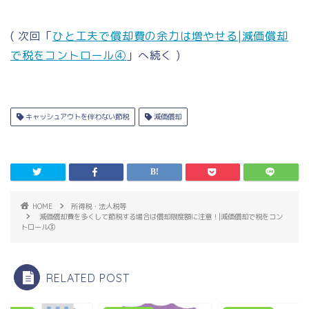
( 次回「
ひと工夫で償却費の余力は増やせる|減価償却
で税をコントロール④
」へ続く )
キャッシュアウトを伴わない節税
減価償却
HOME
所得税・法人税等
減価償却費を多くして節税する場合は償却限度額に注意！|減価償却で税をコン
トロール③
RELATED POST