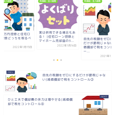
税・法人税等
所得税・法人税等
所得税・法人税等
実は併用できる場合もあ
000万円控除と住宅ロ
る！ |住宅ローン控除と
ン控除どっちを取るべ
目先の税額をゼロに
マイホーム売却益の3...
?
だけが節税じゃない|
2022年1月16日
価償却で税をコント
2022年1月15日
ー...
2021年12
目先の税額をゼロにするだけが節税じゃな
い|減価償却で税をコントロール②
ひと工夫で償却費の余力は増やせる|減価償
却で税をコントロール④