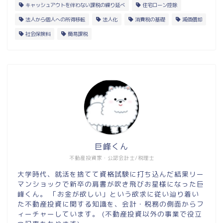
キャッシュアウトを伴わない課税の繰り延べ
住宅ローン控除
法人から個人への所得移転
法人化
消費税の基礎
減価償却
社会保険料
簡易課税
巨峰くん
不動産投資家・公認会計士/税理士
大学時代、就活を捨てて資格試験に打ち込んだ結果リー
マンショックで新卒の肩書が吹き飛びお星様になった巨
峰くん。 「お金が欲しい」という欲求に従い辿り着い
た不動産投資に関する知識を、会計・税務の側面からフ
ィーチャーしています。 (不動産投資以外の事業で役立