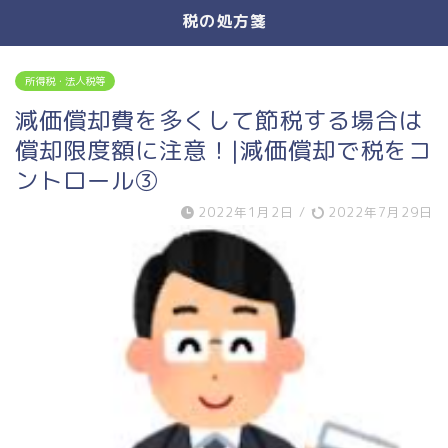
税の処方箋
所得税・法人税等
減価償却費を多くして節税する場合は
償却限度額に注意！|減価償却で税をコ
ントロール③
2022年1月2日
/
2022年7月29日