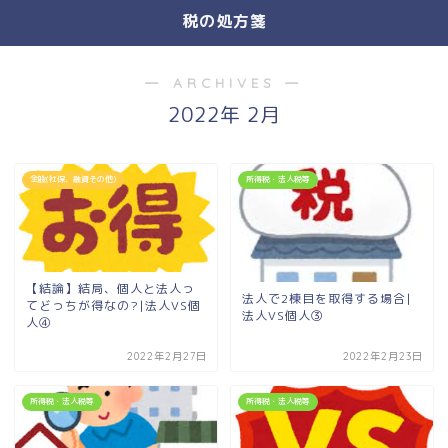
税の処方箋
― ARCHIVES ―
2022年 2月
全般(社保、融資その他)
所得税・法人税等
【結論】結局、個人と法人っ
法人で2棟目を取得する場合|
てどっちが得なの?|法人VS個
法人VS個人③
人④
2022年2月27日
2022年2月23日
所得税・法人税等
所得税・法人税等