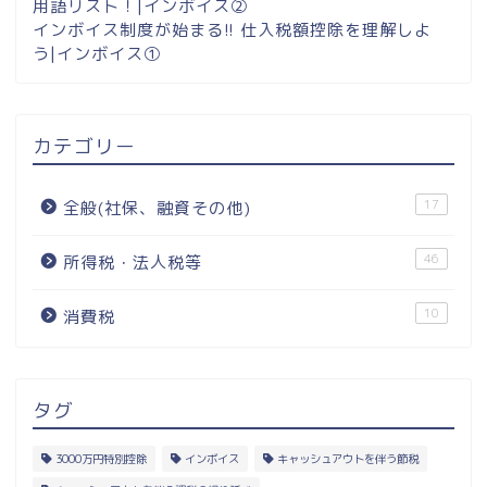
用語リスト！|インボイス②
インボイス制度が始まる!! 仕入税額控除を理解しよ
う|インボイス①
カテゴリー
17
全般(社保、融資その他)
46
所得税・法人税等
10
消費税
タグ
3000万円特別控除
インボイス
キャッシュアウトを伴う節税