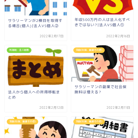
年収500万円の人は法人化すべ
サラリーマンが2棟目を取得す
きではない?|法人VS個人①
る場合(個人)|法人VS個人②
2022年2月17日
2022年2月16日
所得税・法人税等
全般(社保、融資その他)
サラリーマンの副業で社会保
険料は増える?
法人から個人への所得移転ま
とめ
2022年2月12日
2022年2月11日
全般(社保、融資その他)
全般(社保、融資その他)