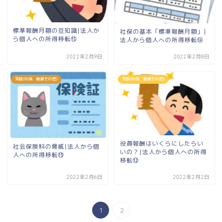
標準報酬月額の豆知識|法人か
社保の基本「標準報酬月額」|
ら個人への所得移転⑮
法人から個人への所得移転⑭
2022年2月9日
2022年2月8日
全般(社保、融資その他)
全般(社保、融資その他)
役員報酬はいくらにしたらい
社会保険料の脅威|法人から個
いの？|法人から個人への所得
人への所得移転⑬
移転⑫
2022年2月6日
2022年2月2日
1
2