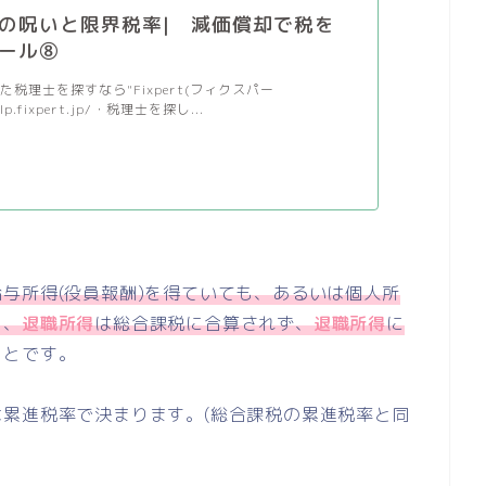
の呪いと限界税率| 減価償却で税を
ール⑧
税理士を探すなら"Fixpert(フィクスパー
/lp.fixpert.jp/・税理士を探し...
与所得(役員報酬)を得ていても、あるいは個人所
も、
退職所得
は総合課税に合算されず、
退職所得
に
ことです。
累進税率で決まります。(総合課税の累進税率と同