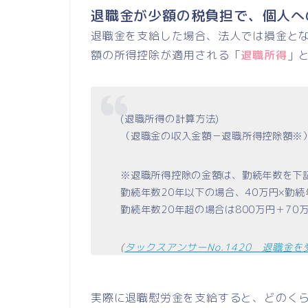
退職金が少額の税負担で、個人へ
退職金を支給した場合、法人では損金とな
額の所得控除が適用される「
退職所得
」
(退職所得の計算方法)
（退職金の収入金額－退職所得控除額※）×
※退職所得控除の金額は、勤続年数を下
勤続年数20年以下の場合、40万円×勤続
勤続年数20年超の場合は800万円＋70
(
タックスアンサーNo.1420 退職金を
実際に退職慰労金を支給すると、どのく