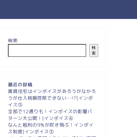
検索
検
索
最近の投稿
賃貸住宅はインボイスがあろうがなかろ
うが仕入税額控除できない…!?|インボ
イス⑤
全部で12通りも！インボイスの影響パ
ターン大公開！|インボイス④
なんと粗利の9%が吹き飛ぶ！インボイ
ス制度|インボイス③