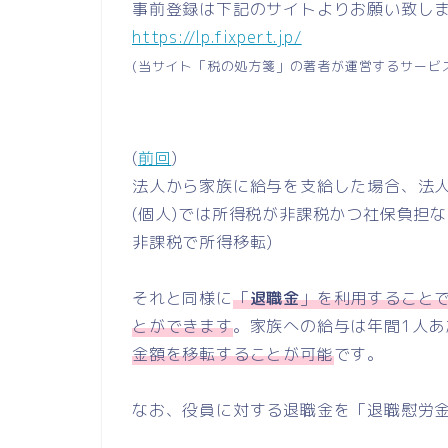
事前登録は下記のサイトよりお願い致し
https://lp.fixpert.jp/
(当サイト「税の処方箋」の著者が運営するサービ
(
前回
)
法人から家族に給与を支給した場合、法人
(個人)では所得税が非課税かつ社保負担
非課税で所得移転)
それと同様に
「
退職金
」を利用すること
とができます
。家族への給与は年間1人あ
金額を移転することが可能
です。
なお、役員に対する退職金を「退職慰労金