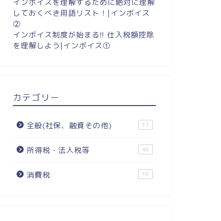
インボイスを理解するために絶対に理解
しておくべき用語リスト！|インボイス
②
インボイス制度が始まる!! 仕入税額控除
を理解しよう|インボイス①
カテゴリー
全般(社保、融資その他)
17
所得税・法人税等
46
消費税
10