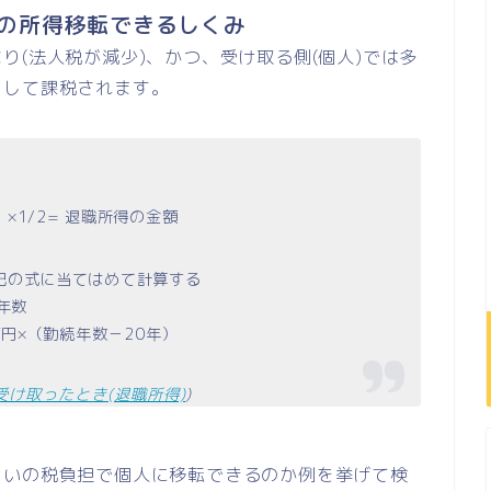
の所得移転できるしくみ
り(法人税が減少)、かつ、受け取る側(個人)では多
として課税されます。
1/2= 退職所得の金額
記の式に当てはめて計算する
年数
万円×（勤続年数－20年）
受け取ったとき(退職所得)
)
らいの税負担で個人に移転できるのか例を挙げて検