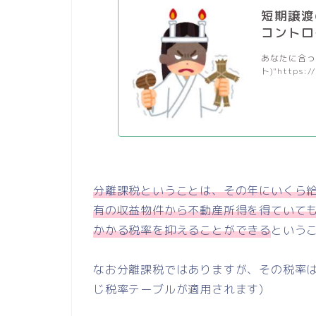
短期譲渡
コントロ
あなたに合った
ト)"https:/
分離課税ということは、その年にいくら給
有の収益物件から不動産所得を得ていて
かかる税率を抑えることができる
という
なお分離課税ではありますが、その税率は
じ税率テーブルが適用されます)