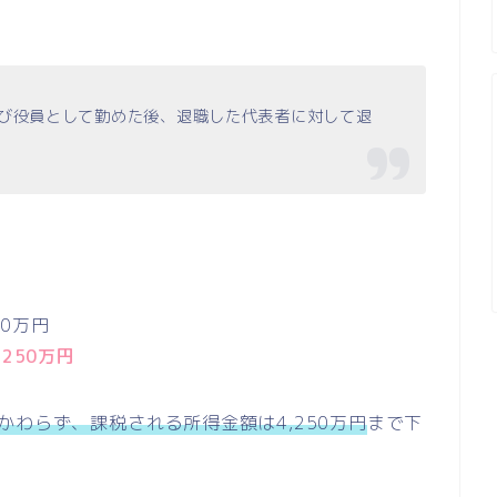
よび役員として勤めた後、退職した代表者に対して退
。
00万円
,250万円
かわらず、課税される所得金額は4,250万円
まで下