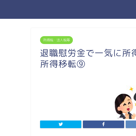
所得税・法人税等
退職慰労金で一気に所
所得移転⑨