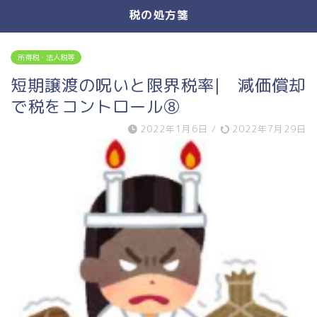
税の処方箋
所得税・法人税等
短期譲渡の呪いと限界税率| 減価償却
で税をコントロール⑧
2022年1月6日
/
2022年7月29日