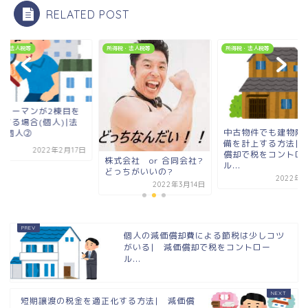
RELATED POST
税・法人税等
所得税・法人税等
所得税・法人税等
ラリーマンが2棟目を
得する場合(個人)|法
中古物件でも建物附
VS個人②
備を計上する方法|減
2022年2月17日
償却で税をコントロ
株式会社 or 合同会社?
ル...
どっちがいいの?
2022年1
2022年3月14日
個人の減価償却費による節税は少しコツ
がいる| 減価償却で税をコントロー
ル...
短期譲渡の税金を適正化する方法| 減価償