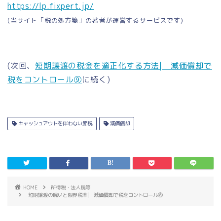
https://lp.fixpert.jp/
(当サイト「税の処方箋」の著者が運営するサービスです)
(次回、
短期譲渡の税金を適正化する方法| 減価償却で
税をコントロール⑨
に続く)
キャッシュアウトを伴わない節税
減価償却
HOME
所得税・法人税等
短期譲渡の呪いと限界税率| 減価償却で税をコントロール⑧