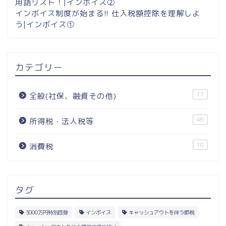
用語リスト！|インボイス②
インボイス制度が始まる!! 仕入税額控除を理解しよ
う|インボイス①
カテゴリー
17
全般(社保、融資その他)
46
所得税・法人税等
10
消費税
タグ
3000万円特別控除
インボイス
キャッシュアウトを伴う節税