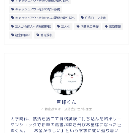
キャッシュアウトを伴う課税の繰り延べ
キャッシュアウトを伴わない節税
キャッシュアウトを伴わない課税の繰り延べ
住宅ローン控除
法人から個人への所得移転
法人化
消費税の基礎
減価償却
社会保険料
簡易課税
巨峰くん
不動産投資家・公認会計士/税理士
大学時代、就活を捨てて資格試験に打ち込んだ結果リー
マンショックで新卒の肩書が吹き飛びお星様になった巨
峰くん。 「お金が欲しい」という欲求に従い辿り着い